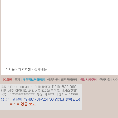
서울
>
과외학생
> 상세내용
PC화면
|
공지
|
개인정보취급방침
|
이용약관
|
법적책임한계
|
취업사기주의
|
주의사항
|
사