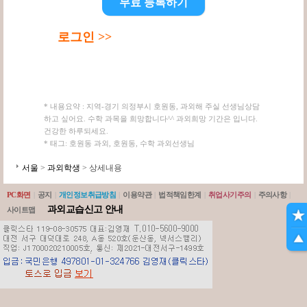
무료 등록하기
로그인 >>
* 내용요약 : 지역-경기 의정부시 호원동, 과외해 주실 선생님상담
하고 싶어요. 수학 과목을 희망합니다^^ 과외희망 기간은 입니다.
건강한 하루되세요.
* 태그: 호원동 과외, 호원동, 수학 과외선생님
서울
>
과외학생
> 상세내용
PC화면
|
공지
|
개인정보취급방침
|
이용약관
|
법적책임한계
|
취업사기주의
|
주의사항
|
과외교습신고 안내
사이트맵